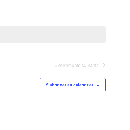
Évènement
Évènements
suivants
S’abonner au calendrier