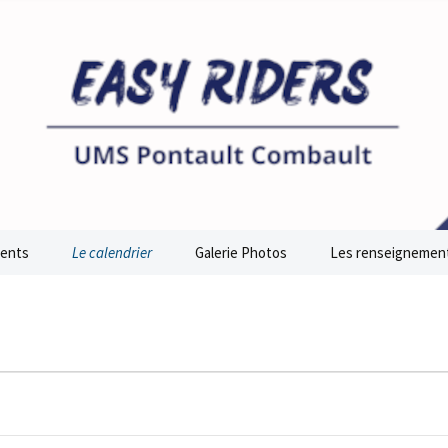
rs
ents
Le calendrier
Galerie Photos
Les renseignemen
t de France
Horaires et Lieux
Inscriptions & Tari
ance Roller
 Inter Club